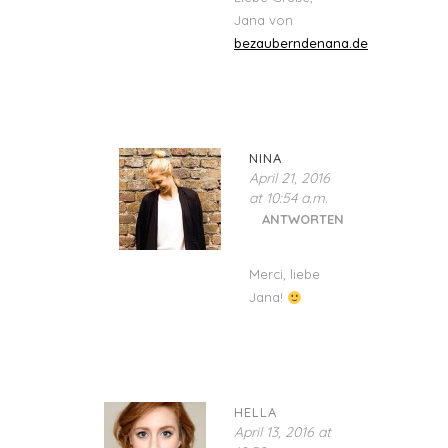
Jana von
bezauberndenana.de
NINA
April 21, 2016
at 10:54 a.m.
ANTWORTEN
Merci, liebe
Jana!
HELLA
April 13, 2016 at