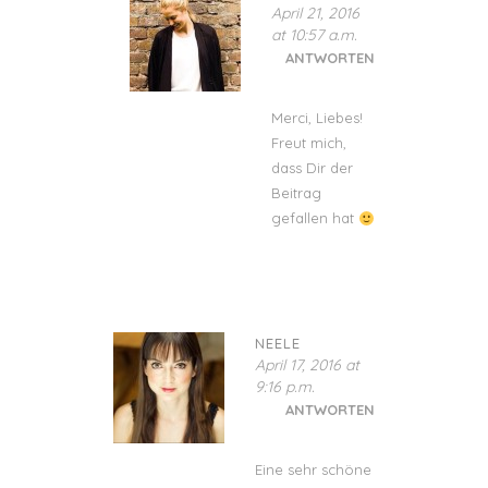
April 21, 2016
at 10:57 a.m.
ANTWORTEN
Merci, Liebes!
Freut mich,
dass Dir der
Beitrag
gefallen hat
NEELE
April 17, 2016 at
9:16 p.m.
ANTWORTEN
Eine sehr schöne