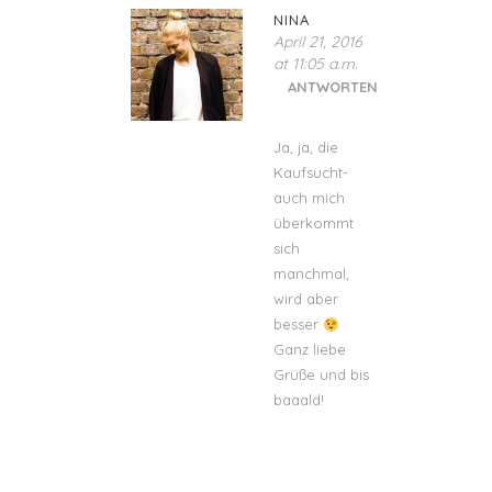
NINA
April 21, 2016
at 11:05 a.m.
ANTWORTEN
Ja, ja, die
Kaufsucht-
auch mich
überkommt
sich
manchmal,
wird aber
besser
Ganz liebe
Grüße und bis
baaald!