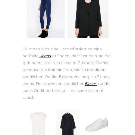
Es ist natürlich eine Herausforderung eine
perfekte
Jeans
zu finden, aber hat man sie mal
gefunden, lässt sich diese zu Business-Outfits
genauso gut kombinieren, wie zu trendigen,
sportlichen Outfits. Besonders mag ich Skinny
Jeans. Ein schwarzer, sportlicher
Blazer
rundet
jedes Outfit perfekt ab – mal sportlich, mal
schick.