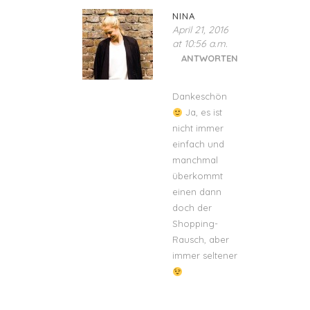
NINA
April 21, 2016
at 10:56 a.m.
ANTWORTEN
Dankeschön
Ja, es ist
nicht immer
einfach und
manchmal
überkommt
einen dann
doch der
Shopping-
Rausch, aber
immer seltener