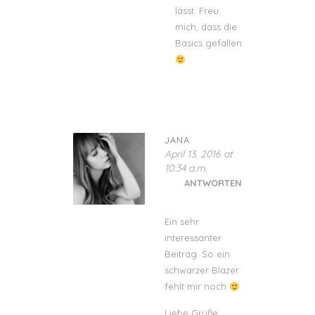
lässt. Freu
mich, dass die
Basics gefallen
JANA
April 13, 2016 at
10:34 a.m.
ANTWORTEN
Ein sehr
interessanter
Beitrag. So ein
schwarzer Blazer
fehlt mir noch
Liebe Grüße,