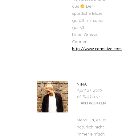
aus
Der
sportliche Blazer
gefällt mir super
gut <3
Liebe Grüsse,
Carmen –
http://www.carmitive.com
NINA
April 21, 2016
at 10:51 a.m.
ANTWORTEN
Merci. Ja, es ist
natürlich nicht
immer einfach