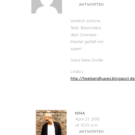
ANTWORTEN
Wirklich schöne
Teile. Besonders
dein Oversize-
Mantel gefällt mir
super!
Ganz liebe Grüße
Linda |
http://heelsandhypes.blogspot.de
NINA
April 21, 2016
at 10:51 a.m.
ANTWORTEN