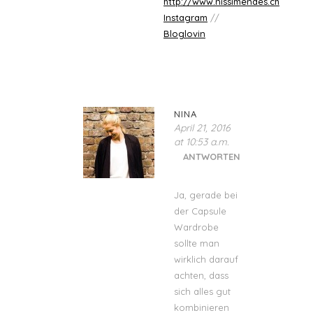
http://www.nissimendes.ch
Instagram
//
Bloglovin
NINA
April 21, 2016
at 10:53 a.m.
ANTWORTEN
Ja, gerade bei
der Capsule
Wardrobe
sollte man
wirklich darauf
achten, dass
sich alles gut
kombinieren