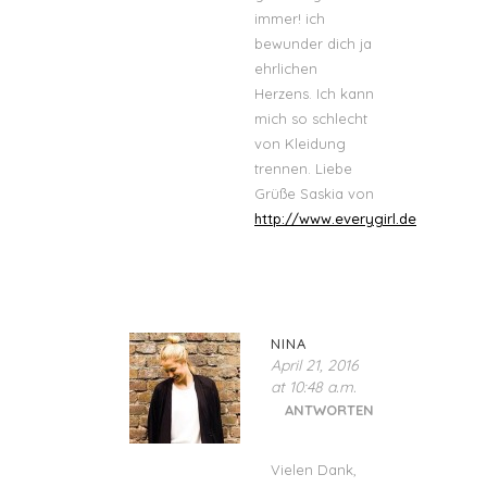
immer! ich
bewunder dich ja
ehrlichen
Herzens. Ich kann
mich so schlecht
von Kleidung
trennen. Liebe
Grüße Saskia von
http://www.everygirl.de
NINA
April 21, 2016
at 10:48 a.m.
ANTWORTEN
Vielen Dank,