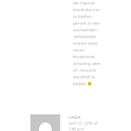
der Capsule
Wardrobe treu
zu bleiben-
gerade zu den
wechselnden
Jahreszeiten
und bei tollen
neuen
Modetrends
schwierig, aber
ich versuche
standhaft zu
bleiben
LINDA
April 12, 2016 at
7:40 p.m.