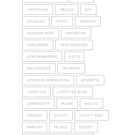
CHRISTMAS
DESIGN
DIY
DOUGLAS
EVENT
FASHION
FASHION-POST
FAVORITEN
GESCHENKE
GESCHENKIDEE
GESCHENKIDEEN
GIFTS
HAUTPFLEGE
INTERIOR
INTERIOR INSPIRATION
KOSMETIK
LIFESTYLE
LIFESTYLE-BLOG
LIPPENSTIFT
MUSIK
MUUTO
ORIGINS
OUTFIT
OUTFIT-POST
PARFÜM
PFLEGE
REZEPT