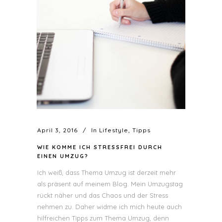
April 3, 2016
In
Lifestyle
,
Tipps
WIE KOMME ICH STRESSFREI DURCH
EINEN UMZUG?
Ich weiß, dass Thema Umzug ist derzeit mehr
als präsent auf meinem Blog. Mein Umzugstag
rückt näher und das Chaos und der Stress
nehmen zu. Daher widme ich mich heute auch
hilfreichen Tipps zum Thema Umzug, denn