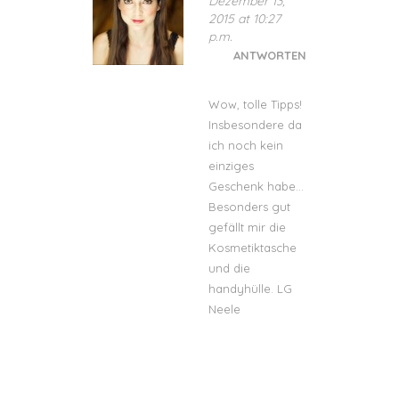
Dezember 13,
2015 at 10:27
p.m.
ANTWORTEN
Wow, tolle Tipps!
Insbesondere da
ich noch kein
einziges
Geschenk habe…
Besonders gut
gefällt mir die
Kosmetiktasche
und die
handyhülle. LG
Neele