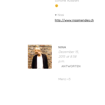
Schöne Auswahl
♥ Nissi
http://www.nissimendes.ch
NINA
Dezember 15,
2015 at 8:58
p.m.
ANTWORTEN
Merci <3