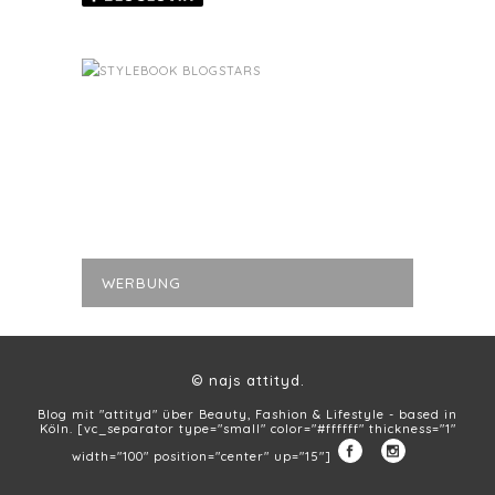
WERBUNG
© najs attityd.
Blog mit "attityd" über Beauty, Fashion & Lifestyle - based in
Köln. [vc_separator type="small" color="#ffffff" thickness="1"
width="100" position="center" up="15"]