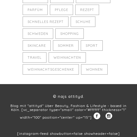
PARFÜM
PFLEGE
REZEPT
SCHNELLES REZEPT
SCHUHE
SCHWEDEN
SHOPPING
SKINCARE
SOMMER
SPORT
TRAVEL
WEIHNACHTEN
WEIHNACHTSGESCHENKE
WOHNEN
© najs attityd.
Blog mit "attityd" über Beauty, Fashion & Lifestyle - based in
Köln. [vc_separator type="small" color="#ffffff" thickness="1"
width="100" position="center" up="15"]
[instagram-feed showbutton=false showheader=false]