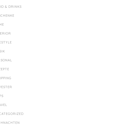
OD & DRINKS
SCHENKE
ME
TERIOR
ESTYLE
SIK
RSONAL
ZEPTE
OPPING
LVESTER
PS
AVEL
CATEGORIZED
IHNACHTEN