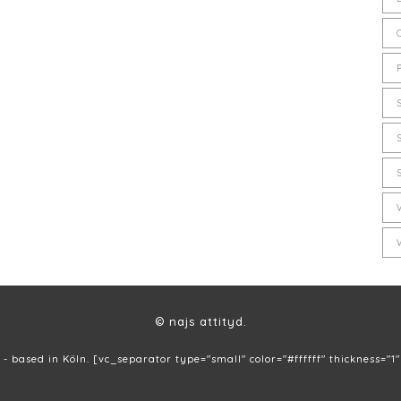
© najs attityd.
 - based in Köln. [vc_separator type="small" color="#ffffff" thickness="1