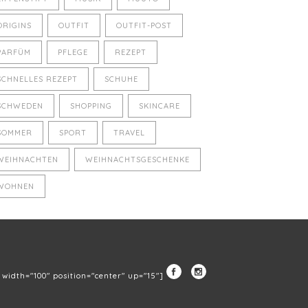
ORIGINS
OUTFIT
OUTFIT-POST
PARFÜM
PFLEGE
REZEPT
SCHNELLES REZEPT
SCHUHE
SCHWEDEN
SHOPPING
SKINCARE
SOMMER
SPORT
TRAVEL
WEIHNACHTEN
WEIHNACHTSGESCHENKE
WOHNEN
" width="100" position="center" up="15"]