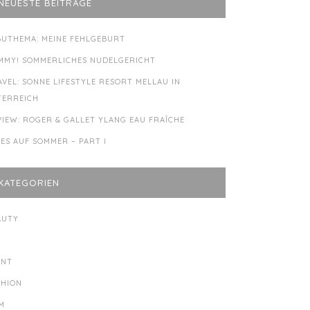
NEUESTE BEITRÄGE
BUTHEMA: MEINE FEHLGEBURT
MMY! SOMMERLICHES NUDELGERICHT
AVEL: SONNE LIFESTYLE RESORT MELLAU IN
TERREICH
VIEW: ROGER & GALLET YLANG EAU FRAÎCHE
LES AUF SOMMER – PART I
KATEGORIEN
AUTY
Y
ENT
SHION
LM