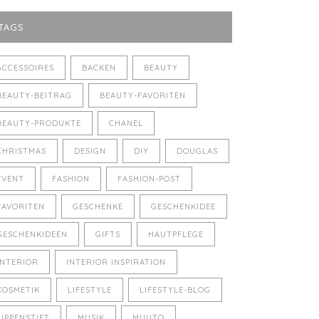
TAGS
ACCESSOIRES
BACKEN
BEAUTY
BEAUTY-BEITRAG
BEAUTY-FAVORITEN
BEAUTY-PRODUKTE
CHANEL
CHRISTMAS
DESIGN
DIY
DOUGLAS
EVENT
FASHION
FASHION-POST
FAVORITEN
GESCHENKE
GESCHENKIDEE
GESCHENKIDEEN
GIFTS
HAUTPFLEGE
INTERIOR
INTERIOR INSPIRATION
KOSMETIK
LIFESTYLE
LIFESTYLE-BLOG
LIPPENSTIFT
MUSIK
MUUTO