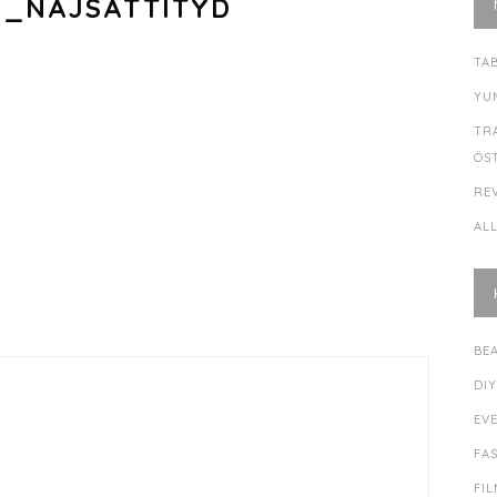
_NAJSATTITYD
TA
YU
TR
ÖS
RE
AL
BE
DI
EV
FA
FI