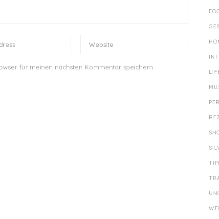
FO
GE
HO
IN
rowser für meinen nächsten Kommentar speichern.
LIF
MU
PE
RE
SH
SI
TIP
TR
UN
WE