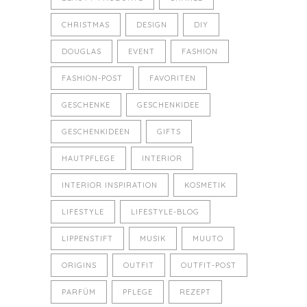
CHRISTMAS
DESIGN
DIY
DOUGLAS
EVENT
FASHION
FASHION-POST
FAVORITEN
GESCHENKE
GESCHENKIDEE
GESCHENKIDEEN
GIFTS
HAUTPFLEGE
INTERIOR
INTERIOR INSPIRATION
KOSMETIK
LIFESTYLE
LIFESTYLE-BLOG
LIPPENSTIFT
MUSIK
MUUTO
ORIGINS
OUTFIT
OUTFIT-POST
PARFÜM
PFLEGE
REZEPT