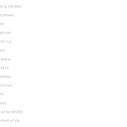
OD & DRINKS
SCHENKE
ME
TERIOR
ESTYLE
SIK
RSONAL
ZEPTE
OPPING
LVESTER
PS
AVEL
CATEGORIZED
IHNACHTEN