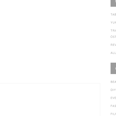
TA
YU
TR
ÖS
RE
AL
BE
DI
EV
FA
FI