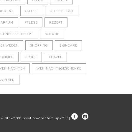
ORIGINS
OUTFIT
OUTFIT-POST
PARFÜM
PFLEGE
REZEPT
SCHNELLES REZEPT
SCHUHE
SCHWEDEN
SHOPPING
SKINCARE
SOMMER
SPORT
TRAVEL
WEIHNACHTEN
WEIHNACHTSGESCHENKE
WOHNEN
" width="100" position="center" up="15"]