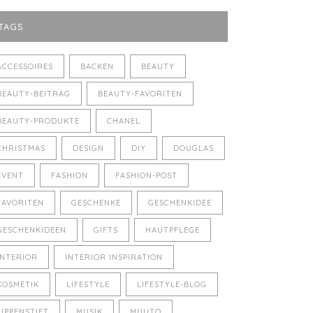
TAGS
ACCESSOIRES
BACKEN
BEAUTY
BEAUTY-BEITRAG
BEAUTY-FAVORITEN
BEAUTY-PRODUKTE
CHANEL
CHRISTMAS
DESIGN
DIY
DOUGLAS
EVENT
FASHION
FASHION-POST
FAVORITEN
GESCHENKE
GESCHENKIDEE
GESCHENKIDEEN
GIFTS
HAUTPFLEGE
INTERIOR
INTERIOR INSPIRATION
KOSMETIK
LIFESTYLE
LIFESTYLE-BLOG
LIPPENSTIFT
MUSIK
MUUTO