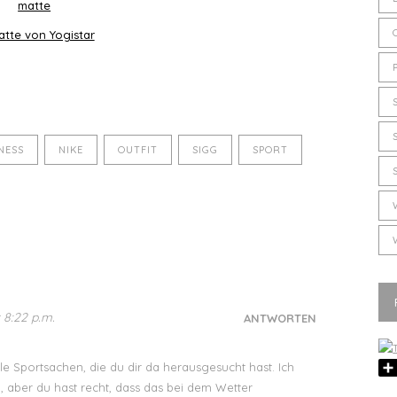
tte von Yogistar
NESS
NIKE
OUTFIT
SIGG
SPORT
 8:22 p.m.
ANTWORTEN
lle Sportsachen, die du dir da herausgesucht hast. Ich
en, aber du hast recht, dass das bei dem Wetter