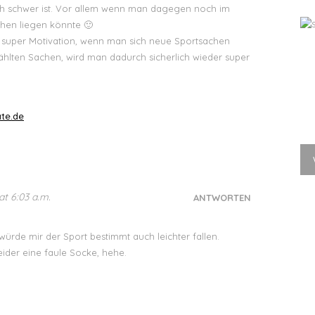
ch schwer ist. Vor allem wenn man dagegen noch im
hen liegen könnte 🙂
ne super Motivation, wenn man sich neue Sportsachen
hlten Sachen, wird man dadurch sicherlich wieder super
te.de
at 6:03 a.m.
ANTWORTEN
 würde mir der Sport bestimmt auch leichter fallen.
eider eine faule Socke, hehe.