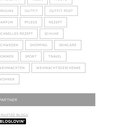
ORIGINS
OUTFIT
OUTFIT-POST
PARFÜM
PFLEGE
REZEPT
SCHNELLES REZEPT
SCHUHE
SCHWEDEN
SHOPPING
SKINCARE
SOMMER
SPORT
TRAVEL
WEIHNACHTEN
WEIHNACHTSGESCHENKE
WOHNEN
PARTNER