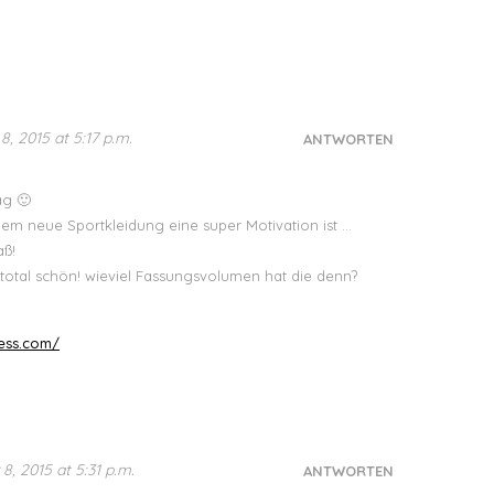
8, 2015 at 5:17 p.m.
ANTWORTEN
ag 🙂
llem neue Sportkleidung eine super Motivation ist …
aß!
 total schön! wieviel Fassungsvolumen hat die denn?
ress.com/
8, 2015 at 5:31 p.m.
ANTWORTEN