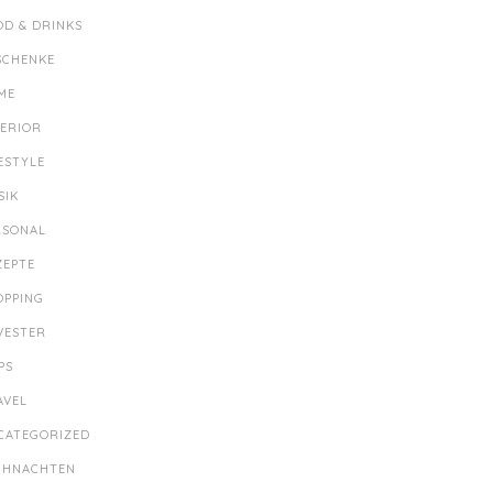
OD & DRINKS
SCHENKE
ME
TERIOR
ESTYLE
SIK
RSONAL
ZEPTE
OPPING
LVESTER
PS
AVEL
CATEGORIZED
IHNACHTEN