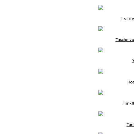
Traini
Tasche vo
B
Hos
Trink
Tan