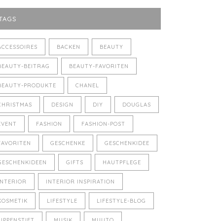
TAGS
ACCESSOIRES
BACKEN
BEAUTY
BEAUTY-BEITRAG
BEAUTY-FAVORITEN
BEAUTY-PRODUKTE
CHANEL
CHRISTMAS
DESIGN
DIY
DOUGLAS
EVENT
FASHION
FASHION-POST
FAVORITEN
GESCHENKE
GESCHENKIDEE
GESCHENKIDEEN
GIFTS
HAUTPFLEGE
INTERIOR
INTERIOR INSPIRATION
KOSMETIK
LIFESTYLE
LIFESTYLE-BLOG
LIPPENSTIFT
MUSIK
MUUTO