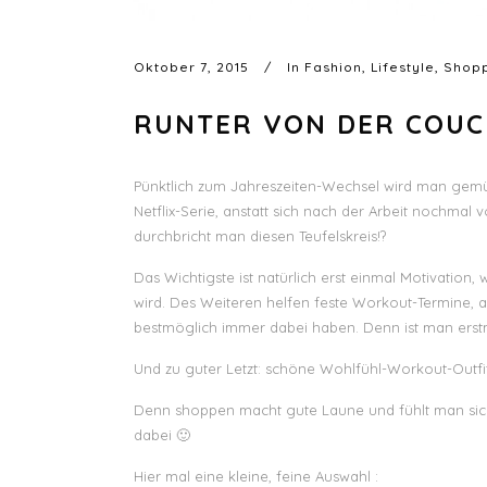
Oktober 7, 2015
In
Fashion
,
Lifestyle
,
Shop
RUNTER VON DER COUC
Pünktlich zum Jahreszeiten-Wechsel wird man gemütl
Netflix-Serie, anstatt sich nach der Arbeit nochmal v
durchbricht man diesen Teufelskreis!?
Das Wichtigste ist natürlich erst einmal Motivation,
wird. Des Weiteren helfen feste Workout-Termine, a
bestmöglich immer dabei haben. Denn ist man erstm
Und zu guter Letzt: schöne Wohlfühl-Workout-Outfit
Denn shoppen macht gute Laune und fühlt man sich
dabei 🙂
Hier mal eine kleine, feine Auswahl :