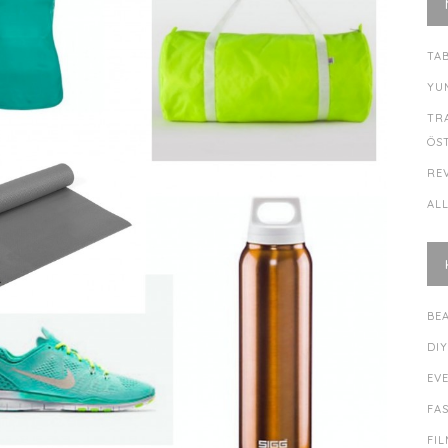
TA
YU
TR
ÖS
RE
AL
BE
DI
EV
FA
FI