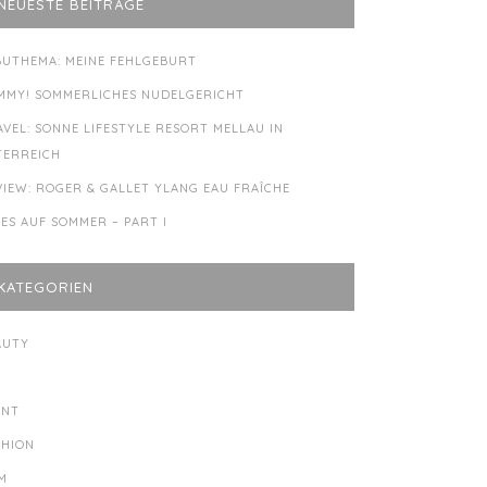
NEUESTE BEITRÄGE
BUTHEMA: MEINE FEHLGEBURT
MMY! SOMMERLICHES NUDELGERICHT
AVEL: SONNE LIFESTYLE RESORT MELLAU IN
TERREICH
VIEW: ROGER & GALLET YLANG EAU FRAÎCHE
LES AUF SOMMER – PART I
KATEGORIEN
AUTY
Y
ENT
SHION
LM