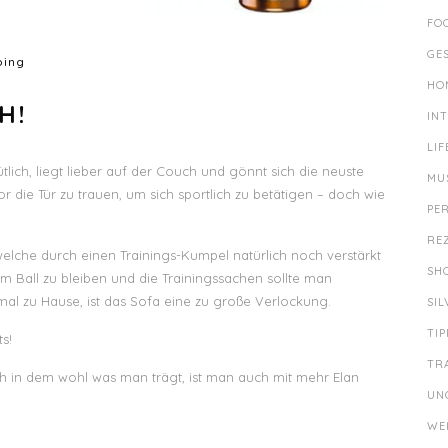
FO
GE
ping
HO
H!
IN
LIF
ich, liegt lieber auf der Couch und gönnt sich die neuste
MU
or die Tür zu trauen, um sich sportlich zu betätigen – doch wie
PE
RE
 welche durch einen Trainings-Kumpel natürlich noch verstärkt
SH
m Ball zu bleiben und die Trainingssachen sollte man
al zu Hause, ist das Sofa eine zu große Verlockung.
SI
TIP
s!
TR
 in dem wohl was man trägt, ist man auch mit mehr Elan
UN
WE