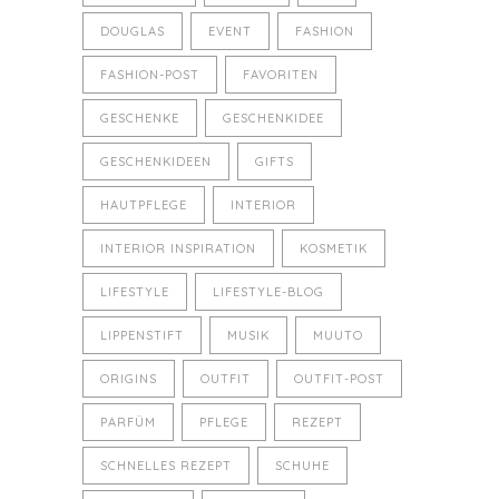
DOUGLAS
EVENT
FASHION
FASHION-POST
FAVORITEN
GESCHENKE
GESCHENKIDEE
GESCHENKIDEEN
GIFTS
HAUTPFLEGE
INTERIOR
INTERIOR INSPIRATION
KOSMETIK
LIFESTYLE
LIFESTYLE-BLOG
LIPPENSTIFT
MUSIK
MUUTO
ORIGINS
OUTFIT
OUTFIT-POST
PARFÜM
PFLEGE
REZEPT
SCHNELLES REZEPT
SCHUHE