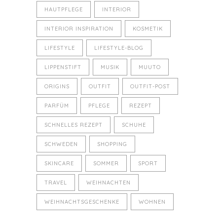
HAUTPFLEGE
INTERIOR
INTERIOR INSPIRATION
KOSMETIK
LIFESTYLE
LIFESTYLE-BLOG
LIPPENSTIFT
MUSIK
MUUTO
ORIGINS
OUTFIT
OUTFIT-POST
PARFÜM
PFLEGE
REZEPT
SCHNELLES REZEPT
SCHUHE
SCHWEDEN
SHOPPING
SKINCARE
SOMMER
SPORT
TRAVEL
WEIHNACHTEN
WEIHNACHTSGESCHENKE
WOHNEN