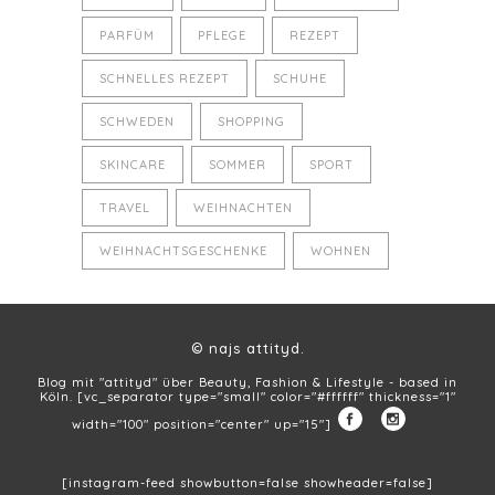
PARFÜM
PFLEGE
REZEPT
SCHNELLES REZEPT
SCHUHE
SCHWEDEN
SHOPPING
SKINCARE
SOMMER
SPORT
TRAVEL
WEIHNACHTEN
WEIHNACHTSGESCHENKE
WOHNEN
© najs attityd.
Blog mit "attityd" über Beauty, Fashion & Lifestyle - based in
Köln. [vc_separator type="small" color="#ffffff" thickness="1"
width="100" position="center" up="15"]
[instagram-feed showbutton=false showheader=false]