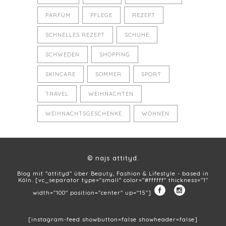
PARFÜM
PFLEGE
REZEPT
SCHNELLES REZEPT
SCHUHE
SCHWEDEN
SHOPPING
SKINCARE
SOMMER
SPORT
TRAVEL
WEIHNACHTEN
WEIHNACHTSGESCHENKE
WOHNEN
© najs attityd.
Blog mit "attityd" über Beauty, Fashion & Lifestyle - based in
Köln. [vc_separator type="small" color="#ffffff" thickness="1"
width="100" position="center" up="15"]
[instagram-feed showbutton=false showheader=false]