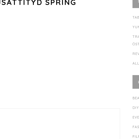
JSATTITYD SPRING
TA
YU
TR
ÖS
RE
AL
BE
DI
EV
FA
FI