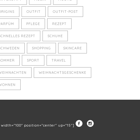
ORIGINS
OUTFIT
OUTFIT-POST
PARFÜM
PFLEGE
REZEPT
SCHNELLES REZEPT
SCHUHE
SCHWEDEN
SHOPPING
SKINCARE
SOMMER
SPORT
TRAVEL
WEIHNACHTEN
WEIHNACHTSGESCHENKE
WOHNEN
" width="100" position="center" up="15"]