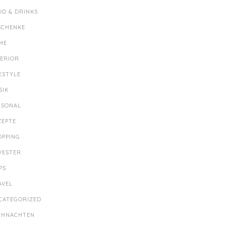
OD & DRINKS
SCHENKE
ME
TERIOR
ESTYLE
SIK
RSONAL
ZEPTE
OPPING
LVESTER
PS
AVEL
CATEGORIZED
IHNACHTEN