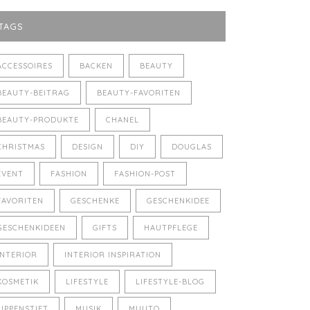
TAGS
ACCESSOIRES
BACKEN
BEAUTY
BEAUTY-BEITRAG
BEAUTY-FAVORITEN
BEAUTY-PRODUKTE
CHANEL
CHRISTMAS
DESIGN
DIY
DOUGLAS
EVENT
FASHION
FASHION-POST
FAVORITEN
GESCHENKE
GESCHENKIDEE
GESCHENKIDEEN
GIFTS
HAUTPFLEGE
INTERIOR
INTERIOR INSPIRATION
KOSMETIK
LIFESTYLE
LIFESTYLE-BLOG
LIPPENSTIFT
MUSIK
MUUTO