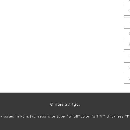
© najs attityd.
 - based in Köln. [vc_separator type="small" color="#ffffff" thickness="1