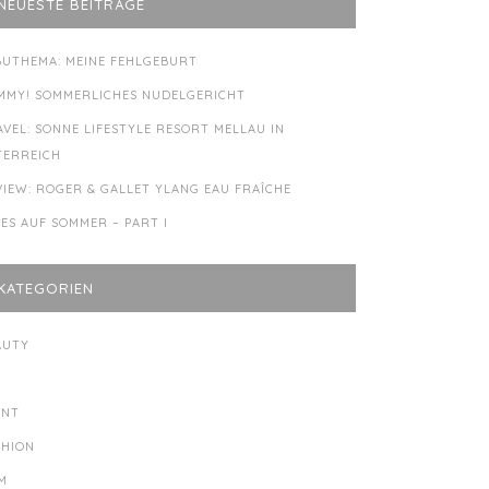
NEUESTE BEITRÄGE
BUTHEMA: MEINE FEHLGEBURT
MMY! SOMMERLICHES NUDELGERICHT
AVEL: SONNE LIFESTYLE RESORT MELLAU IN
TERREICH
VIEW: ROGER & GALLET YLANG EAU FRAÎCHE
LES AUF SOMMER – PART I
KATEGORIEN
AUTY
Y
ENT
SHION
LM