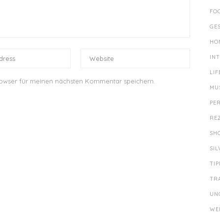
FO
GE
HO
IN
LIF
rowser für meinen nächsten Kommentar speichern.
MU
PE
RE
SH
SI
TIP
TR
UN
WE