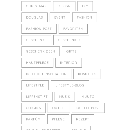
CHRISTMAS
DESIGN
DIY
DOUGLAS
EVENT
FASHION
FASHION-POST
FAVORITEN
GESCHENKE
GESCHENKIDEE
GESCHENKIDEEN
GIFTS
HAUTPFLEGE
INTERIOR
INTERIOR INSPIRATION
KOSMETIK
LIFESTYLE
LIFESTYLE-BLOG
LIPPENSTIFT
MUSIK
MUUTO
ORIGINS
OUTFIT
OUTFIT-POST
PARFÜM
PFLEGE
REZEPT