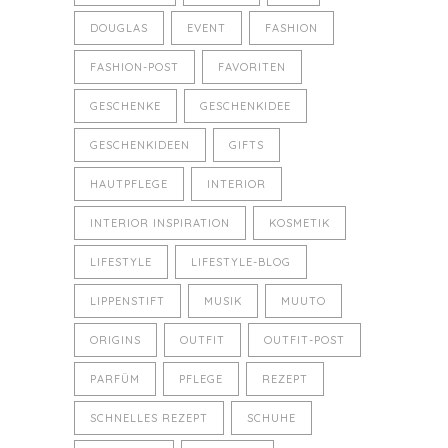
DOUGLAS
EVENT
FASHION
FASHION-POST
FAVORITEN
GESCHENKE
GESCHENKIDEE
GESCHENKIDEEN
GIFTS
HAUTPFLEGE
INTERIOR
INTERIOR INSPIRATION
KOSMETIK
LIFESTYLE
LIFESTYLE-BLOG
LIPPENSTIFT
MUSIK
MUUTO
ORIGINS
OUTFIT
OUTFIT-POST
PARFÜM
PFLEGE
REZEPT
SCHNELLES REZEPT
SCHUHE