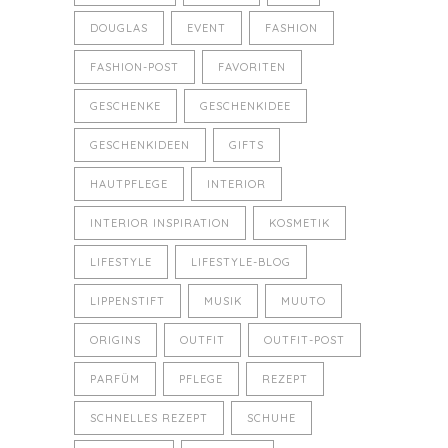
DOUGLAS
EVENT
FASHION
FASHION-POST
FAVORITEN
GESCHENKE
GESCHENKIDEE
GESCHENKIDEEN
GIFTS
HAUTPFLEGE
INTERIOR
INTERIOR INSPIRATION
KOSMETIK
LIFESTYLE
LIFESTYLE-BLOG
LIPPENSTIFT
MUSIK
MUUTO
ORIGINS
OUTFIT
OUTFIT-POST
PARFÜM
PFLEGE
REZEPT
SCHNELLES REZEPT
SCHUHE