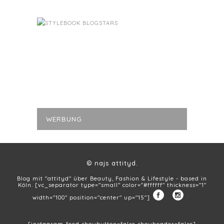
WERBUNG
© najs attityd.
Blog mit "attityd" über Beauty, Fashion & Lifestyle - based in
Köln. [vc_separator type="small" color="#ffffff" thickness="1"
width="100" position="center" up="15"]