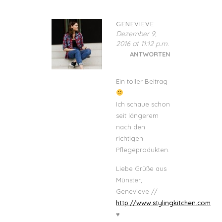
GENEVIEVE
Dezember 9,
2016 at 11:12 p.m.
ANTWORTEN
Ein toller Beitrag
Ich schaue schon
seit längerem
nach den
richtigen
Pflegeprodukten.
Liebe Grüße aus
Münster,
Genevieve //
http://www.stylingkitchen.com
♥