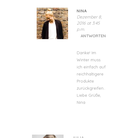
NINA
Dezember 8,
2016 at 3:45
p.m.
ANTWORTEN
Danke! Im
Winter muss
ich einfach auf
reichhaltigere
Produkte
zurückgreifen..
Liebe Grüße,
Nina
JULIA