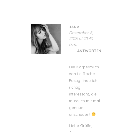
JANA
Dezember 8,
2016 at 10:40
a.m.
ANTWORTEN
Die Körpermilch
von La Roche-
Posay finde ich
richtig
interessant, die
muss ich mir mal
genauer
anschauen!
Liebe Grüße,