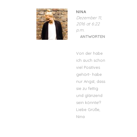
NINA
Dezember 11,
2016 at 6:22
p.m.
ANTWORTEN
Von der habe
ich auch schon
viel Positives
gehört- habe
nur Angst, dass
sie zu fettig
und glänzend
sein könnte!?
Liebe Grüße,
Nina