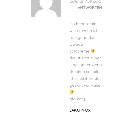
2016 at 7:38 p.m.
ANTWORTEN
ich benütze im
winter wenn ich
rausgehe die
weleda
coldcreme
die ist echt super
– besonder wenn
draußen so kalt
ist schützt sie das
gesicht vor kälte
glg katy
LAKATYFOX