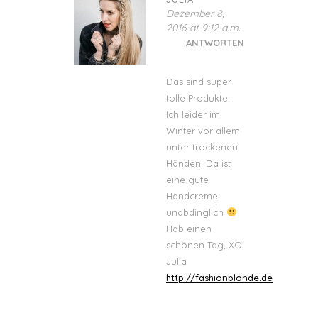
Dezember 8,
2016 at 9:12 a.m.
ANTWORTEN
Das sind super
tolle Produkte.
Ich leider im
Winter vor allem
unter trockenen
Händen. Da ist
eine gute
Handcreme
unabdinglich
Hab einen
schönen Tag, XO
Julia
http://fashionblonde.de