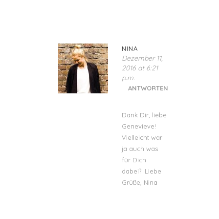
NINA
Dezember 11,
2016 at 6:21
p.m.
ANTWORTEN
Dank Dir, liebe
Genevieve!
Vielleicht war
ja auch was
für Dich
dabei?! Liebe
Grüße, Nina