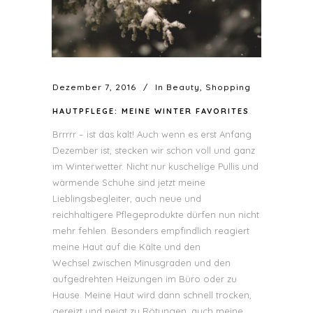
Dezember 7, 2016
In
Beauty
,
Shopping
HAUTPFLEGE: MEINE WINTER FAVORITES
Brrrrr – ist das kalt! Auch wenn es erst Anfang
Dezember ist, stecken wir schon voll und ganz
im Winterwetter. Nicht nur kuschelige Pullis und
wärmende Schuhe sind jetzt meine
Lieblingsbegleiter, auch neue und
reichhaltigere Pflegeprodukte dürfen nun nicht
mehr fehlen. Besonders empfindlich reagiert
meine Haut auf die Kälte und den
Wechsel zwischen Minusgraden und den
aufgedrehten Heizungen im Büro oder zu
Hause. Meine Haut wird dann schnell trocken,
gereizt und neigt zu Rötungen, auch meine