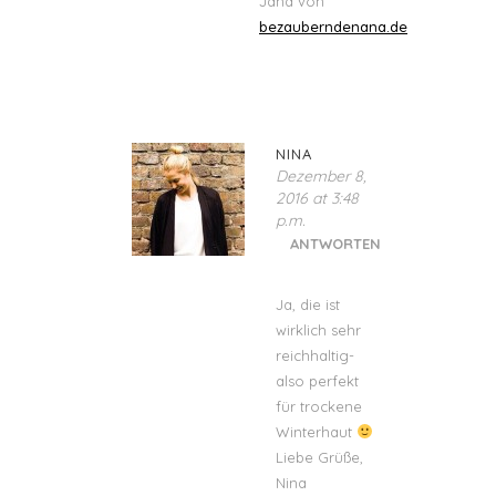
Jana von
bezauberndenana.de
NINA
Dezember 8,
2016 at 3:48
p.m.
ANTWORTEN
Ja, die ist
wirklich sehr
reichhaltig-
also perfekt
für trockene
Winterhaut
Liebe Grüße,
Nina