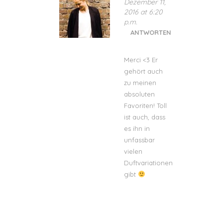
Dezember 11,
2016 at 6:20
p.m.
ANTWORTEN
Merci <3 Er
gehört auch
zu meinen
absoluten
Favoriten! Toll
ist auch, dass
es ihn in
unfassbar
vielen
Duftvariationen
gibt