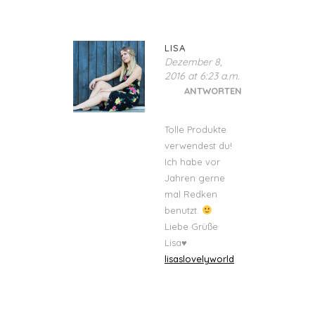
LISA
Dezember 8,
2016 at 6:23 a.m.
ANTWORTEN
Tolle Produkte
verwendest du!
Ich habe vor
Jahren gerne
mal Redken
benutzt.
Liebe Grüße
Lisa♥
lisaslovelyworld