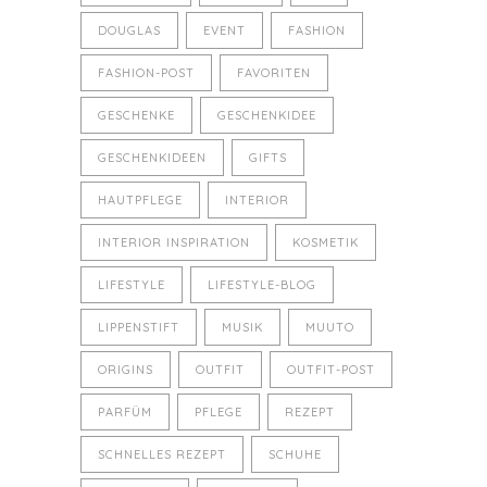
DOUGLAS
EVENT
FASHION
FASHION-POST
FAVORITEN
GESCHENKE
GESCHENKIDEE
GESCHENKIDEEN
GIFTS
HAUTPFLEGE
INTERIOR
INTERIOR INSPIRATION
KOSMETIK
LIFESTYLE
LIFESTYLE-BLOG
LIPPENSTIFT
MUSIK
MUUTO
ORIGINS
OUTFIT
OUTFIT-POST
PARFÜM
PFLEGE
REZEPT
SCHNELLES REZEPT
SCHUHE