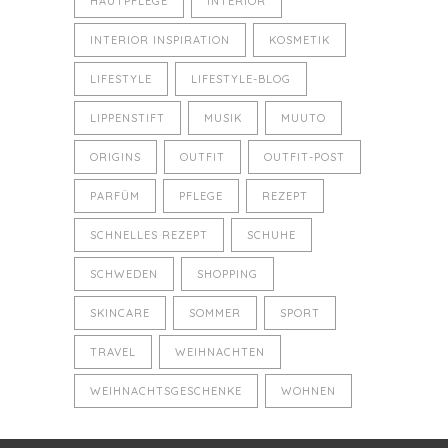
HAUTPFLEGE
INTERIOR
INTERIOR INSPIRATION
KOSMETIK
LIFESTYLE
LIFESTYLE-BLOG
LIPPENSTIFT
MUSIK
MUUTO
ORIGINS
OUTFIT
OUTFIT-POST
PARFÜM
PFLEGE
REZEPT
SCHNELLES REZEPT
SCHUHE
SCHWEDEN
SHOPPING
SKINCARE
SOMMER
SPORT
TRAVEL
WEIHNACHTEN
WEIHNACHTSGESCHENKE
WOHNEN