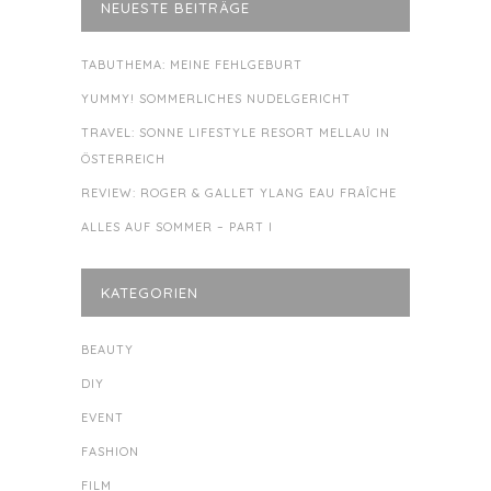
NEUESTE BEITRÄGE
TABUTHEMA: MEINE FEHLGEBURT
YUMMY! SOMMERLICHES NUDELGERICHT
TRAVEL: SONNE LIFESTYLE RESORT MELLAU IN
ÖSTERREICH
REVIEW: ROGER & GALLET YLANG EAU FRAÎCHE
ALLES AUF SOMMER – PART I
KATEGORIEN
BEAUTY
DIY
EVENT
FASHION
FILM