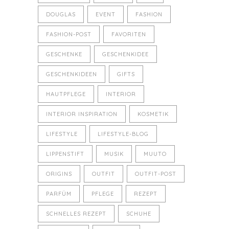
DOUGLAS
EVENT
FASHION
FASHION-POST
FAVORITEN
GESCHENKE
GESCHENKIDEE
GESCHENKIDEEN
GIFTS
HAUTPFLEGE
INTERIOR
INTERIOR INSPIRATION
KOSMETIK
LIFESTYLE
LIFESTYLE-BLOG
LIPPENSTIFT
MUSIK
MUUTO
ORIGINS
OUTFIT
OUTFIT-POST
PARFÜM
PFLEGE
REZEPT
SCHNELLES REZEPT
SCHUHE