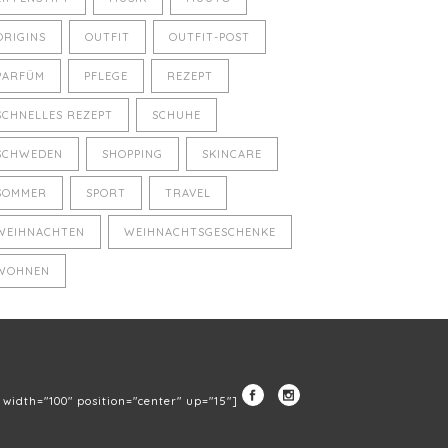
ORIGINS
OUTFIT
OUTFIT-POST
PARFÜM
PFLEGE
REZEPT
SCHNELLES REZEPT
SCHUHE
SCHWEDEN
SHOPPING
SKINCARE
SOMMER
SPORT
TRAVEL
WEIHNACHTEN
WEIHNACHTSGESCHENKE
WOHNEN
" width="100" position="center" up="15"]