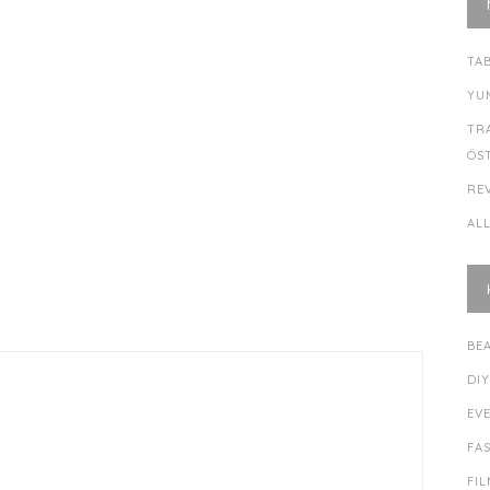
TA
YU
TR
ÖS
RE
AL
BE
DI
EV
FA
FI