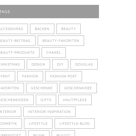
TAGS
ACCESSOIRES
BACKEN
BEAUTY
BEAUTY-BEITRAG
BEAUTY-FAVORITEN
BEAUTY-PRODUKTE
CHANEL
CHRISTMAS
DESIGN
DIY
DOUGLAS
EVENT
FASHION
FASHION-POST
FAVORITEN
GESCHENKE
GESCHENKIDEE
GESCHENKIDEEN
GIFTS
HAUTPFLEGE
INTERIOR
INTERIOR INSPIRATION
KOSMETIK
LIFESTYLE
LIFESTYLE-BLOG
LIPPENSTIFT
MUSIK
MUUTO