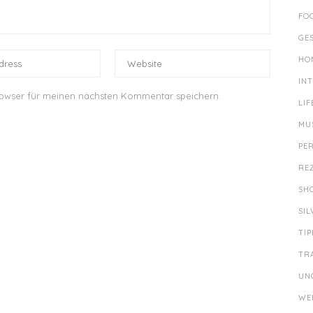
FO
GE
HO
IN
rowser für meinen nächsten Kommentar speichern.
LIF
MU
PE
RE
SH
SI
TIP
TR
UN
WE