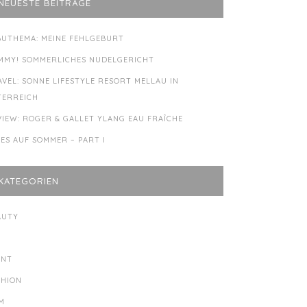
NEUESTE BEITRÄGE
BUTHEMA: MEINE FEHLGEBURT
MMY! SOMMERLICHES NUDELGERICHT
AVEL: SONNE LIFESTYLE RESORT MELLAU IN
TERREICH
VIEW: ROGER & GALLET YLANG EAU FRAÎCHE
LES AUF SOMMER – PART I
KATEGORIEN
AUTY
Y
ENT
SHION
LM