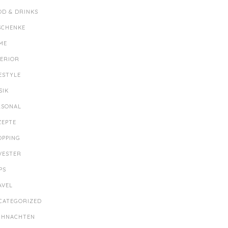
OD & DRINKS
SCHENKE
ME
TERIOR
ESTYLE
SIK
RSONAL
ZEPTE
OPPING
LVESTER
PS
AVEL
CATEGORIZED
IHNACHTEN