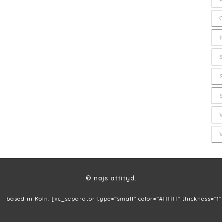
© najs attityd.
 - based in Köln. [vc_separator type="small" color="#ffffff" thickness="1