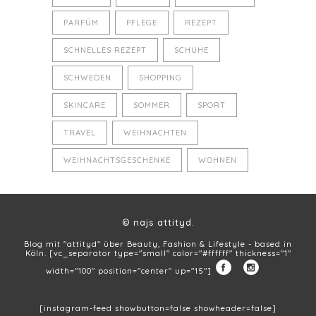
PARFÜM
PFLEGE
REZEPT
SCHNELLES REZEPT
SCHUHE
SCHWEDEN
SHOPPING
SKINCARE
SOMMER
SPORT
TRAVEL
WEIHNACHTEN
WEIHNACHTSGESCHENKE
WOHNEN
© najs attityd.
Blog mit "attityd" über Beauty, Fashion & Lifestyle - based in
Köln. [vc_separator type="small" color="#ffffff" thickness="1"
width="100" position="center" up="15"]
[instagram-feed showbutton=false showheader=false]