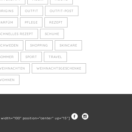
ORIGINS
OUTFIT
OUTFIT-POST
PARFÜM
PFLEGE
REZEPT
SCHNELLES REZEPT
SCHUHE
SCHWEDEN
SHOPPING
SKINCARE
SOMMER
SPORT
TRAVEL
WEIHNACHTEN
WEIHNACHTSGESCHENKE
WOHNEN
" width="100" position="center" up="15"]