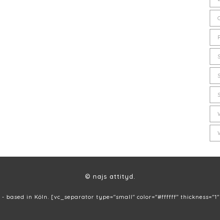
© najs attityd.
 - based in Köln. [vc_separator type="small" color="#ffffff" thickness="1