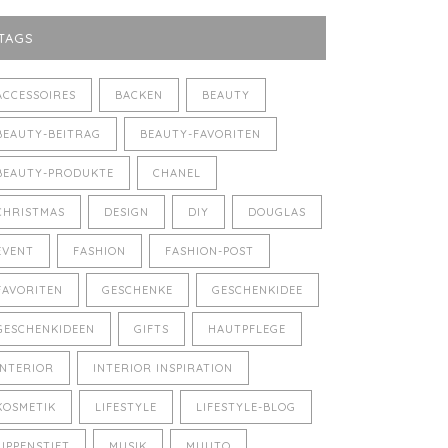
TAGS
ACCESSOIRES
BACKEN
BEAUTY
BEAUTY-BEITRAG
BEAUTY-FAVORITEN
BEAUTY-PRODUKTE
CHANEL
CHRISTMAS
DESIGN
DIY
DOUGLAS
EVENT
FASHION
FASHION-POST
FAVORITEN
GESCHENKE
GESCHENKIDEE
GESCHENKIDEEN
GIFTS
HAUTPFLEGE
INTERIOR
INTERIOR INSPIRATION
KOSMETIK
LIFESTYLE
LIFESTYLE-BLOG
LIPPENSTIFT
MUSIK
MUUTO