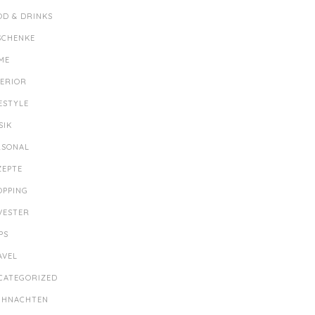
OD & DRINKS
SCHENKE
ME
TERIOR
ESTYLE
SIK
RSONAL
ZEPTE
OPPING
LVESTER
PS
AVEL
CATEGORIZED
IHNACHTEN