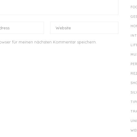
FO
GE
HO
IN
rowser für meinen nächsten Kommentar speichern.
LIF
MU
PE
RE
SH
SI
TIP
TR
UN
WE