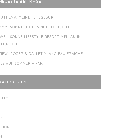
NEUESTE BEITRÄGE
BUTHEMA: MEINE FEHLGEBURT
MMY! SOMMERLICHES NUDELGERICHT
AVEL: SONNE LIFESTYLE RESORT MELLAU IN
TERREICH
VIEW: ROGER & GALLET YLANG EAU FRAÎCHE
LES AUF SOMMER – PART I
KATEGORIEN
AUTY
Y
ENT
SHION
LM