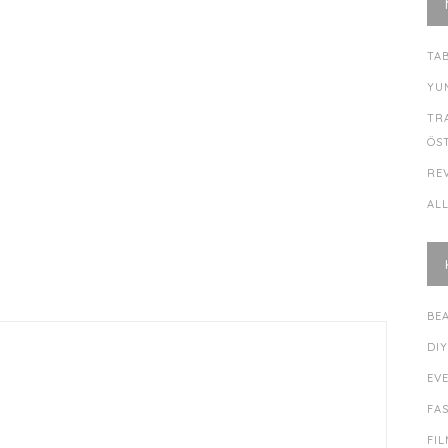
TA
YU
TR
ÖS
RE
AL
BE
DI
EV
FA
FI