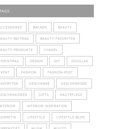
TAGS
ACCESSOIRES
BACKEN
BEAUTY
BEAUTY-BEITRAG
BEAUTY-FAVORITEN
BEAUTY-PRODUKTE
CHANEL
CHRISTMAS
DESIGN
DIY
DOUGLAS
EVENT
FASHION
FASHION-POST
FAVORITEN
GESCHENKE
GESCHENKIDEE
GESCHENKIDEEN
GIFTS
HAUTPFLEGE
INTERIOR
INTERIOR INSPIRATION
KOSMETIK
LIFESTYLE
LIFESTYLE-BLOG
LIPPENSTIFT
MUSIK
MUUTO