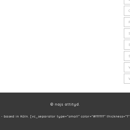
© najs attityd.
 - based in Köln. [vc_separator type="small" color="#ffffff" thickness="1