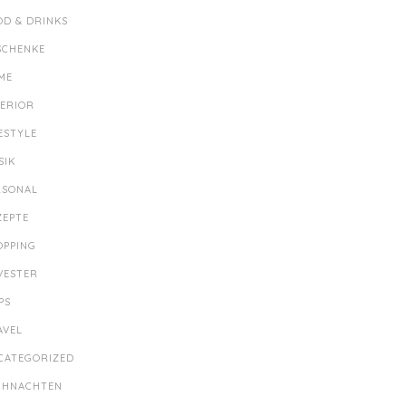
OD & DRINKS
SCHENKE
ME
TERIOR
ESTYLE
SIK
RSONAL
ZEPTE
OPPING
LVESTER
PS
AVEL
CATEGORIZED
IHNACHTEN