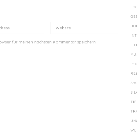
FO
GE
HO
IN
rowser für meinen nächsten Kommentar speichern.
LIF
MU
PE
RE
SH
SI
TIP
TR
UN
WE