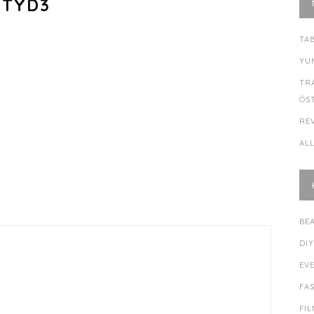
ITYD3
TA
YU
TR
ÖS
RE
AL
BE
DI
EV
FA
FI