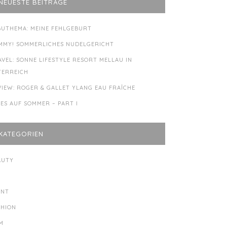
NEUESTE BEITRÄGE
BUTHEMA: MEINE FEHLGEBURT
MMY! SOMMERLICHES NUDELGERICHT
AVEL: SONNE LIFESTYLE RESORT MELLAU IN
TERREICH
VIEW: ROGER & GALLET YLANG EAU FRAÎCHE
LES AUF SOMMER – PART I
KATEGORIEN
AUTY
Y
ENT
SHION
LM