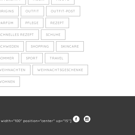
ORIGINS
OUTFIT
OUTFIT-POST
PARFÜM
PFLEGE
REZEPT
SCHNELLES REZEPT
SCHUHE
SCHWEDEN
SHOPPING
SKINCARE
SOMMER
SPORT
TRAVEL
WEIHNACHTEN
WEIHNACHTSGESCHENKE
WOHNEN
" width="100" position="center" up="15"]