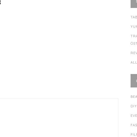
8
TA
YU
TR
ÖS
RE
AL
BE
DI
EV
FA
FI