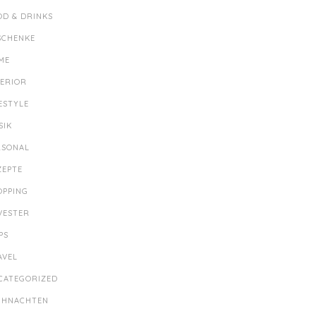
OD & DRINKS
SCHENKE
ME
TERIOR
ESTYLE
SIK
RSONAL
ZEPTE
OPPING
LVESTER
PS
AVEL
CATEGORIZED
IHNACHTEN