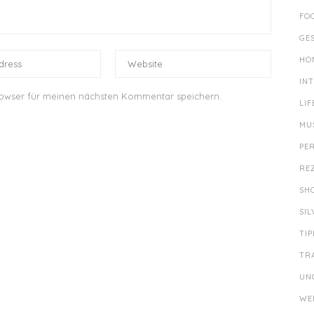
FO
GE
HO
IN
rowser für meinen nächsten Kommentar speichern.
LIF
MU
PE
RE
SH
SI
TIP
TR
UN
WE