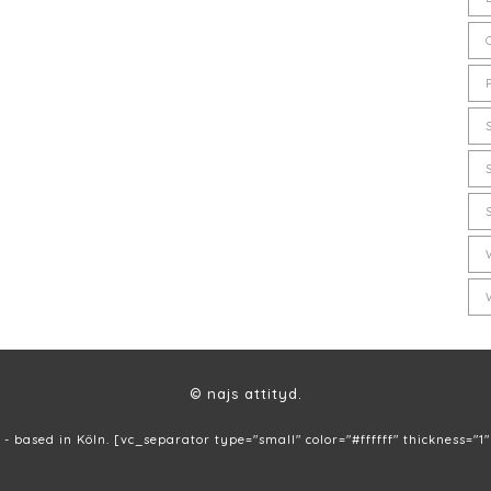
© najs attityd.
 - based in Köln. [vc_separator type="small" color="#ffffff" thickness="1