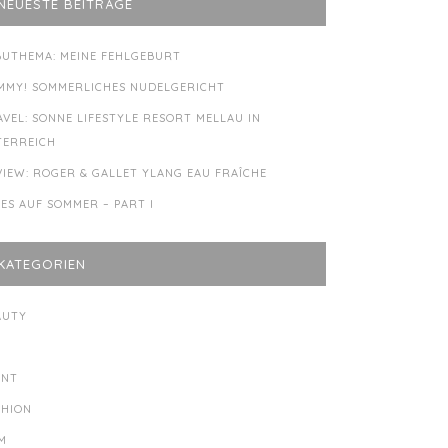
NEUESTE BEITRÄGE
BUTHEMA: MEINE FEHLGEBURT
MMY! SOMMERLICHES NUDELGERICHT
AVEL: SONNE LIFESTYLE RESORT MELLAU IN
TERREICH
VIEW: ROGER & GALLET YLANG EAU FRAÎCHE
LES AUF SOMMER – PART I
KATEGORIEN
AUTY
Y
ENT
SHION
LM