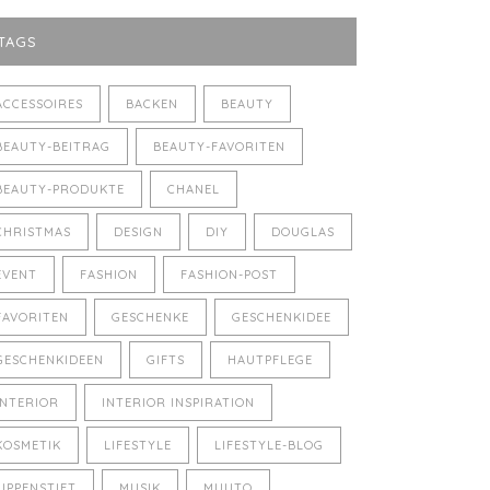
TAGS
ACCESSOIRES
BACKEN
BEAUTY
BEAUTY-BEITRAG
BEAUTY-FAVORITEN
BEAUTY-PRODUKTE
CHANEL
CHRISTMAS
DESIGN
DIY
DOUGLAS
EVENT
FASHION
FASHION-POST
FAVORITEN
GESCHENKE
GESCHENKIDEE
GESCHENKIDEEN
GIFTS
HAUTPFLEGE
INTERIOR
INTERIOR INSPIRATION
KOSMETIK
LIFESTYLE
LIFESTYLE-BLOG
LIPPENSTIFT
MUSIK
MUUTO