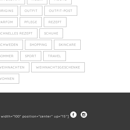
ORIGINS
OUTFIT
OUTFIT-POST
PARFÜM
PFLEGE
REZEPT
SCHNELLES REZEPT
SCHUHE
SCHWEDEN
SHOPPING
SKINCARE
SOMMER
SPORT
TRAVEL
WEIHNACHTEN
WEIHNACHTSGESCHENKE
WOHNEN
" width="100" position="center" up="15"]