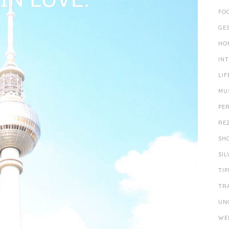
FO
GE
HO
IN
LIF
MU
PE
RE
SH
SI
TIP
TR
UN
WE