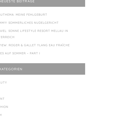
NEUESTE BEITRÄGE
BUTHEMA: MEINE FEHLGEBURT
MMY! SOMMERLICHES NUDELGERICHT
AVEL: SONNE LIFESTYLE RESORT MELLAU IN
TERREICH
VIEW: ROGER & GALLET YLANG EAU FRAÎCHE
LES AUF SOMMER – PART I
KATEGORIEN
AUTY
Y
ENT
SHION
LM