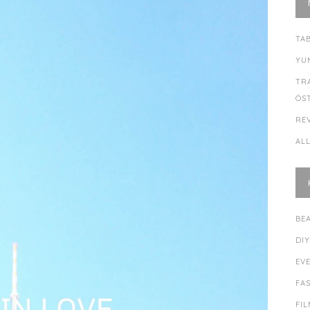
TA
YU
TR
ÖS
RE
AL
BE
DI
EV
FA
FI