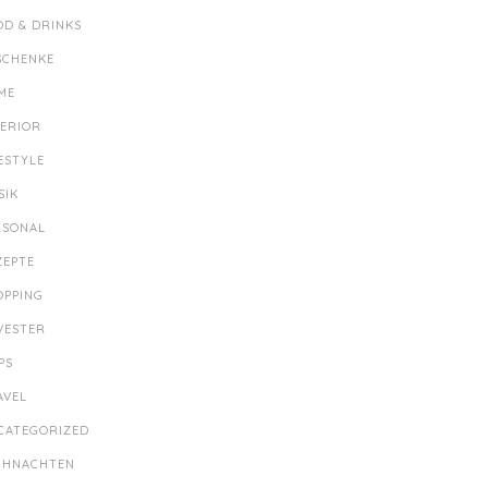
OD & DRINKS
SCHENKE
ME
TERIOR
ESTYLE
SIK
RSONAL
ZEPTE
OPPING
LVESTER
PS
AVEL
CATEGORIZED
IHNACHTEN