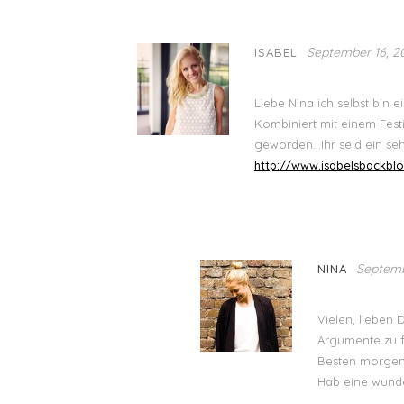
September 16, 20
ISABEL
Liebe Nina ich selbst bin e
Kombiniert mit einem Festi
geworden…Ihr seid ein sehr
http://www.isabelsbackbl
Septembe
NINA
Vielen, lieben 
Argumente zu f
Besten morgen
Hab eine wund