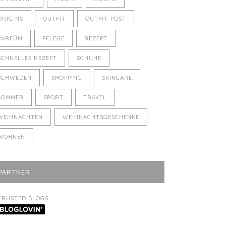
ORIGINS
OUTFIT
OUTFIT-POST
PARFÜM
PFLEGE
REZEPT
SCHNELLES REZEPT
SCHUHE
SCHWEDEN
SHOPPING
SKINCARE
SOMMER
SPORT
TRAVEL
WEIHNACHTEN
WEIHNACHTSGESCHENKE
WOHNEN
PARTNER