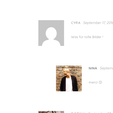
September 17, 2016
CYRA
Was für tolle Bilder !
Septembe
NINA
merci 🙂