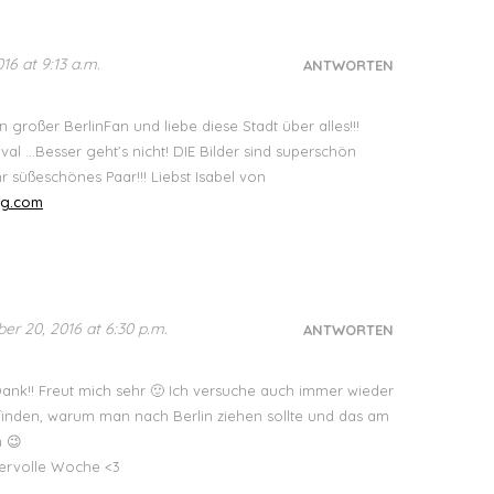
16 at 9:13 a.m.
ANTWORTEN
in großer BerlinFan und liebe diese Stadt über alles!!!
val …Besser geht’s nicht! DIE Bilder sind superschön
 süßeschönes Paar!!! Liebst Isabel von
og.com
r 20, 2016 at 6:30 p.m.
ANTWORTEN
Dank!! Freut mich sehr 🙂 Ich versuche auch immer wieder
inden, warum man nach Berlin ziehen sollte und das am
 😉
ervolle Woche <3