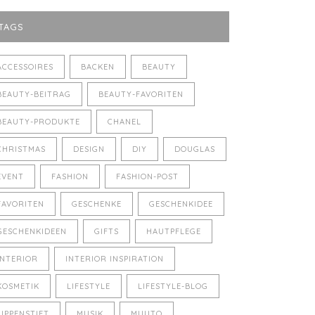
TAGS
ACCESSOIRES
BACKEN
BEAUTY
BEAUTY-BEITRAG
BEAUTY-FAVORITEN
BEAUTY-PRODUKTE
CHANEL
CHRISTMAS
DESIGN
DIY
DOUGLAS
EVENT
FASHION
FASHION-POST
FAVORITEN
GESCHENKE
GESCHENKIDEE
GESCHENKIDEEN
GIFTS
HAUTPFLEGE
INTERIOR
INTERIOR INSPIRATION
KOSMETIK
LIFESTYLE
LIFESTYLE-BLOG
LIPPENSTIFT
MUSIK
MUUTO