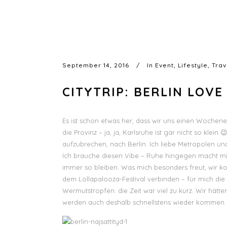
September 14, 2016
In
Event
,
Lifestyle
,
Trav
CITYTRIP: BERLIN LOVE
Es ist schon etwas her, dass wir uns einen Wochen
die Provinz – ja, ja, Karlsruhe ist gar nicht so klein
aufzubrechen, nach Berlin. Ich liebe Metropolen un
Ich brauche diesen Vibe – Ruhe hingegen macht mic
immer so bleiben. Was mich besonders freut, wir k
dem Lollapalooza-Festival verbinden – für mich di
Wermutstropfen: die Zeit war viel zu kurz. Wir hä
werden auch deshalb schnellstens wieder kommen. D