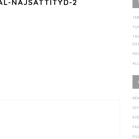
AL-NAJSATTITYD-2
TA
YU
TR
ÖS
RE
AL
BE
DI
EV
FA
FI