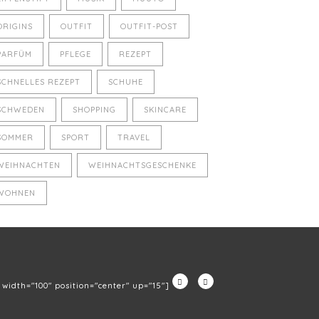
ORIGINS
OUTFIT
OUTFIT-POST
PARFÜM
PFLEGE
REZEPT
SCHNELLES REZEPT
SCHUHE
SCHWEDEN
SHOPPING
SKINCARE
SOMMER
SPORT
TRAVEL
WEIHNACHTEN
WEIHNACHTSGESCHENKE
WOHNEN
" width="100" position="center" up="15"]