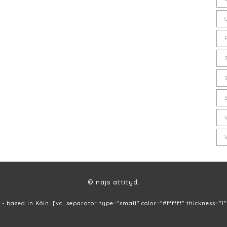
© najs attityd.
 - based in Köln. [vc_separator type="small" color="#ffffff" thickness="1