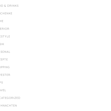
OD & DRINKS
SCHENKE
ME
TERIOR
ESTYLE
SIK
RSONAL
ZEPTE
OPPING
LVESTER
PS
AVEL
CATEGORIZED
IHNACHTEN