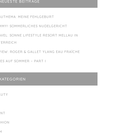
NEUESTE BEITRÄGE
BUTHEMA: MEINE FEHLGEBURT
MMY! SOMMERLICHES NUDELGERICHT
AVEL: SONNE LIFESTYLE RESORT MELLAU IN
TERREICH
VIEW: ROGER & GALLET YLANG EAU FRAÎCHE
LES AUF SOMMER – PART I
KATEGORIEN
AUTY
Y
ENT
SHION
LM