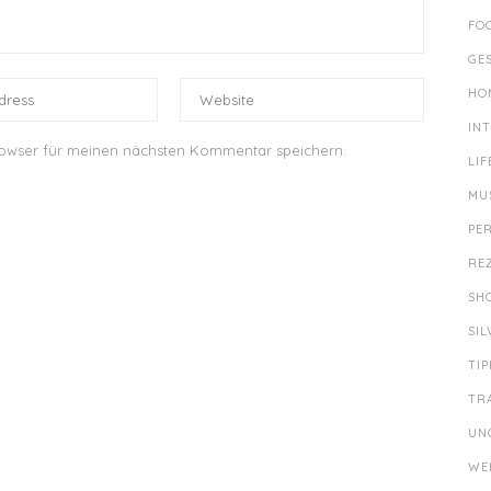
FO
GE
HO
IN
rowser für meinen nächsten Kommentar speichern.
LIF
MU
PE
RE
SH
SI
TIP
TR
UN
WE