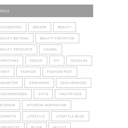
TAGS
ACCESSOIRES
BACKEN
BEAUTY
BEAUTY-BEITRAG
BEAUTY-FAVORITEN
BEAUTY-PRODUKTE
CHANEL
CHRISTMAS
DESIGN
DIY
DOUGLAS
EVENT
FASHION
FASHION-POST
FAVORITEN
GESCHENKE
GESCHENKIDEE
GESCHENKIDEEN
GIFTS
HAUTPFLEGE
INTERIOR
INTERIOR INSPIRATION
KOSMETIK
LIFESTYLE
LIFESTYLE-BLOG
LIPPENSTIFT
MUSIK
MUUTO