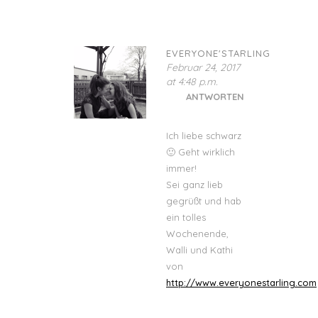
EVERYONE'STARLING
Februar 24, 2017
at 4:48 p.m.
ANTWORTEN
Ich liebe schwarz
🙂 Geht wirklich
immer!
Sei ganz lieb
gegrüßt und hab
ein tolles
Wochenende,
Walli und Kathi
von
http://www.everyonestarling.com