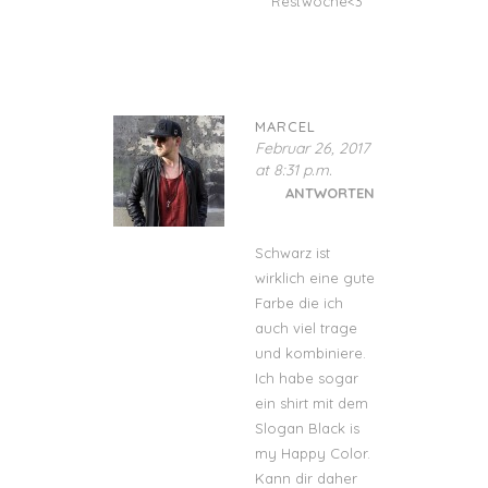
Restwoche<3
MARCEL
Februar 26, 2017
at 8:31 p.m.
ANTWORTEN
Schwarz ist
wirklich eine gute
Farbe die ich
auch viel trage
und kombiniere.
Ich habe sogar
ein shirt mit dem
Slogan Black is
my Happy Color.
Kann dir daher