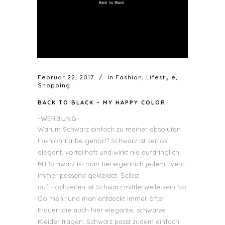
Februar 22, 2017
In
Fashion
,
Lifestyle
,
Shopping
BACK TO BLACK – MY HAPPY COLOR
-WERBUNG-
Warum Schwarz einfach zu meiner absoluten
Fashion-Farbe gehört? Schwarz ist zeitlos,
elegant, vorteilhaft und wirkt nie aufdringlich.
Mit Schwarz ist man bei eigentlich jedem Event
immer passend gekleidet. Selbst
auf Hochzeiten ist Schwarz mittlerweile kein No
Go mehr und man entdeckt immer öfter
Frauen die auch hier elegante, schwarze
Kleider tragen. Schwarz passt zudem einfach