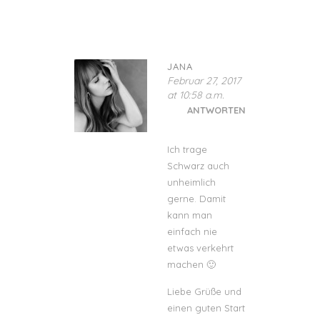
JANA
Februar 27, 2017
at 10:58 a.m.
ANTWORTEN
Ich trage
Schwarz auch
unheimlich
gerne. Damit
kann man
einfach nie
etwas verkehrt
machen 🙂
Liebe Grüße und
einen guten Start