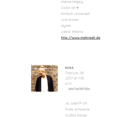
meine Happy
Color ist! ♥
Einfach universell
und immer
stylish.
Liebst, Melina
http://www.melinaalt.de
NINA
Februar 28,
2017 at 1:36
p.m.
ANTWORTEN
Ja, oder!?! Ich
finde schwarze
Outfits immer