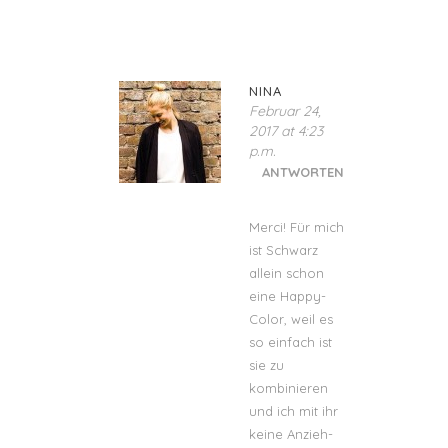
NINA
Februar 24,
2017 at 4:23
p.m.
ANTWORTEN
Merci! Für mich
ist Schwarz
allein schon
eine Happy-
Color, weil es
so einfach ist
sie zu
kombinieren
und ich mit ihr
keine Anzieh-