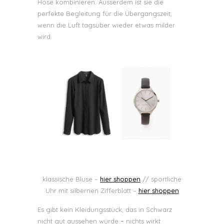
Hose kombinieren. Ausserdem ist sie die
perfekte Begleitung für die Übergangszeit,
wenn die Luft tagsüber wieder etwas milder
wird.
klassische Bluse –
hier shoppen
// sportliche
Uhr mit silbernen Zifferblatt –
hier shoppen
Es gibt kein Kleidungsstück, das in Schwarz
nicht gut aussehen würde
–
nichts wirkt