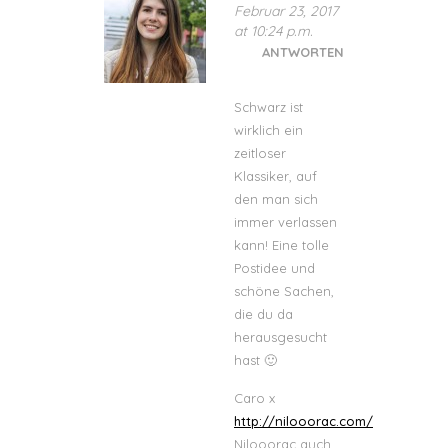
Februar 23, 2017
at 10:24 p.m.
ANTWORTEN
Schwarz ist
wirklich ein
zeitloser
Klassiker, auf
den man sich
immer verlassen
kann! Eine tolle
Postidee und
schöne Sachen,
die du da
herausgesucht
hast 🙂
Caro x
http://nilooorac.com/
Nilooorac auch