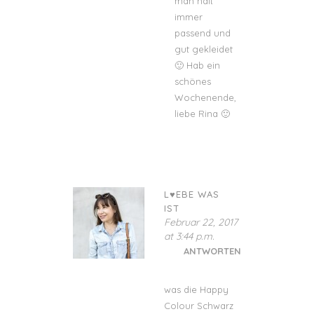
man halt
immer
passend und
gut gekleidet
🙂 Hab ein
schönes
Wochenende,
liebe Rina 🙂
L♥EBE WAS
IST
Februar 22, 2017
at 3:44 p.m.
ANTWORTEN
was die Happy
Colour Schwarz