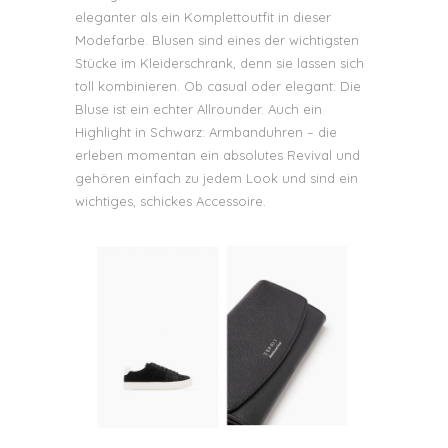
eleganter als ein Komplettoutfit in dieser
Modefarbe. Blusen sind eines der wichtigsten
Stücke im Kleiderschrank, denn sie lassen sich
toll kombinieren. Ob casual oder elegant: Die
Bluse ist ein echter Allrounder. Auch ein
Highlight in Schwarz: Armbanduhren – die
erleben momentan ein absolutes Revival und
gehören einfach zu jedem Look und sind ein
wichtiges, schickes Accessoire.