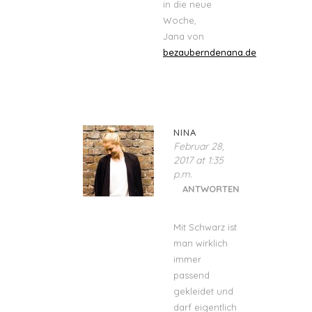
in die neue
Woche,
Jana von
bezauberndenana.de
NINA
Februar 28,
2017 at 1:35
p.m.
ANTWORTEN
Mit Schwarz ist
man wirklich
immer
passend
gekleidet und
darf eigentlich