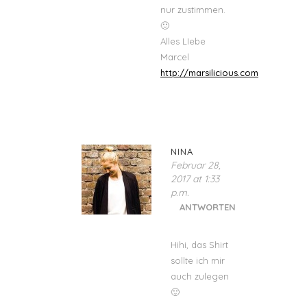
nur zustimmen.
🙂
Alles LIebe
Marcel
http://marsilicious.com
NINA
Februar 28,
2017 at 1:33
p.m.
ANTWORTEN
Hihi, das Shirt
sollte ich mir
auch zulegen
🙂