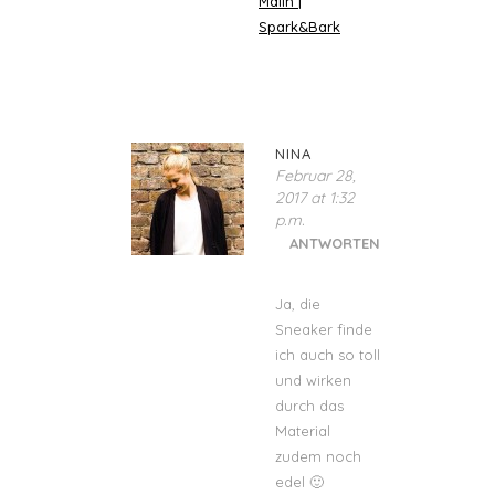
Malin |
Spark&Bark
NINA
Februar 28,
2017 at 1:32
p.m.
ANTWORTEN
Ja, die
Sneaker finde
ich auch so toll
und wirken
durch das
Material
zudem noch
edel 🙂