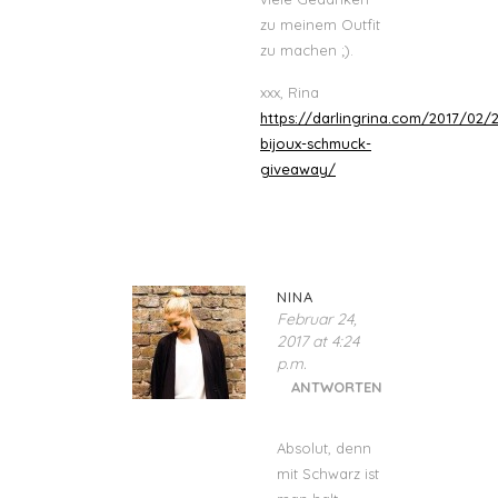
zu meinem Outfit
zu machen ;).
xxx, Rina
https://darlingrina.com/2017/02/
bijoux-schmuck-
giveaway/
NINA
Februar 24,
2017 at 4:24
p.m.
ANTWORTEN
Absolut, denn
mit Schwarz ist