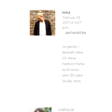
NINA
Februar 24,
2017 at 4:27
p.m.
ANTWORTEN
Ja genau –
deshalb liebe
ich diese
Fashion-Farbe
auch sooo
sehr 🙂 Liebe
Grüße, Nina
CAROLIN