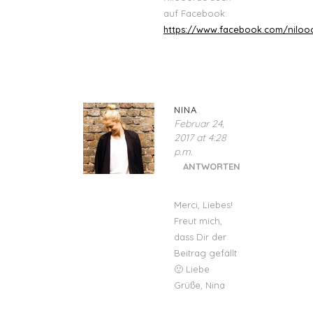
auf Facebook:
https://www.facebook.com/niloo
NINA
Februar 24,
2017 at 4:28
p.m.
ANTWORTEN
Merci, Liebes!
Freut mich,
dass Dir der
Beitrag gefällt
🙂 Liebe
Grüße, Nina