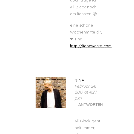
All-Black noch
am liebsten 🙂
eine schöne
Wochenmitte dir,
❤ Tina
http://liebewasist.com
NINA
Februar 24,
2017 at 4:27
p.m.
ANTWORTEN
All-Black geht
halt immer,