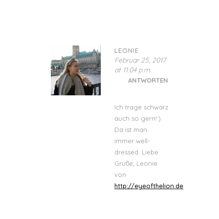
LEONIE
Februar 25, 2017
at 11:04 p.m.
ANTWORTEN
Ich trage schwarz
auch so gern!:)
Da ist man
immer well-
dressed. Liebe
Grüße, Leonie
von
http://eyeofthelion.de