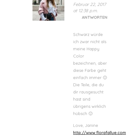
Februar 22, 2017
at 12:38 p.m.
ANTWORTEN
Schwarz würde
ich zwar nicht als
meine Happy
Color
bezeichnen, aber
diese Farbe geht
einfach immer 🙂
Die Teile, die du
dir rausgesucht
hast sind
übrigens wirklich
hübsch 🙂
Love, Janine
http://www.florafallue.com