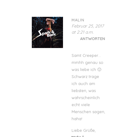
MALIN
Februar 25, 2017
at 2:21 a.m.
ANTWORTEN
Samt Creeper…
mmhh genau so
was liebe ich 🙂
Schwarz trage
ich auch am
liebsten, was
wahrscheinlich
echt viele
Menschen sagen,
haha!
Liebe Grüße,