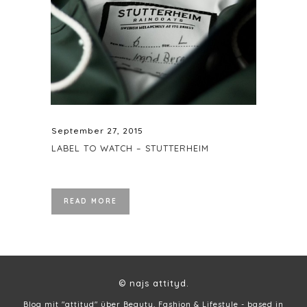
September 27, 2015
LABEL TO WATCH – STUTTERHEIM
READ MORE
© najs attityd.
Blog mit "attityd" über Beauty, Fashion & Lifestyle - based in