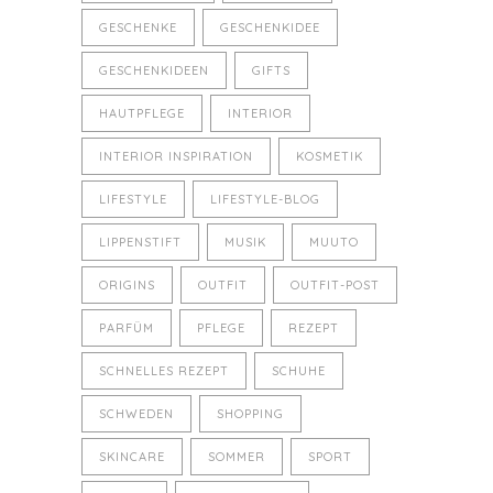
GESCHENKE
GESCHENKIDEE
GESCHENKIDEEN
GIFTS
HAUTPFLEGE
INTERIOR
INTERIOR INSPIRATION
KOSMETIK
LIFESTYLE
LIFESTYLE-BLOG
LIPPENSTIFT
MUSIK
MUUTO
ORIGINS
OUTFIT
OUTFIT-POST
PARFÜM
PFLEGE
REZEPT
SCHNELLES REZEPT
SCHUHE
SCHWEDEN
SHOPPING
SKINCARE
SOMMER
SPORT