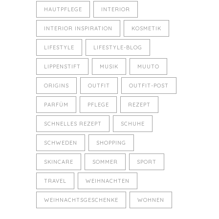
HAUTPFLEGE
INTERIOR
INTERIOR INSPIRATION
KOSMETIK
LIFESTYLE
LIFESTYLE-BLOG
LIPPENSTIFT
MUSIK
MUUTO
ORIGINS
OUTFIT
OUTFIT-POST
PARFÜM
PFLEGE
REZEPT
SCHNELLES REZEPT
SCHUHE
SCHWEDEN
SHOPPING
SKINCARE
SOMMER
SPORT
TRAVEL
WEIHNACHTEN
WEIHNACHTSGESCHENKE
WOHNEN